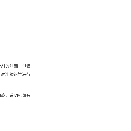
冷剂的泄漏，泄漏
员对连接铜管进行
油迹，说明机组有