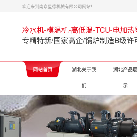
欢迎来到南京星德机械有限公司网站！
冷水机-模温机-高低温-TCU-电加
专精特新/国家高企/锅炉制造B级
网站首页
湖北关于我
湖北产品
们
示