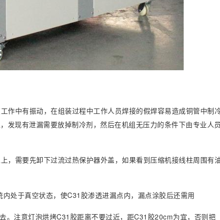
在工作中有振动，在组装过程中工作人员焊接的假焊容易造成铜管中制
位，发现有泄漏需要放掉制冷剂，然后在机组无压力的条件下由专业人
以上，需要先卸下过流过热保护器外盖，如果看到压缩机接线柱周围有
系统内处于真空状态，使C31胶渗透进漏点内，漏点涂胶后还需用
去。注意灯泡烘烤C31胶距离不要过近，距C31胶20cm为宜，否则把