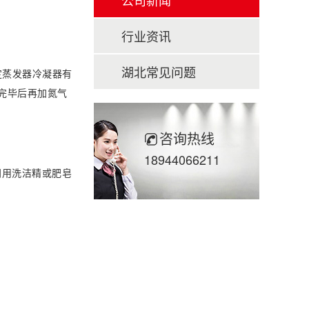
公司新闻
行业资讯
湖北常见问题
定蒸发器冷凝器有
完毕后再加氮气
咨询热线
18944066211
阀用洗洁精或肥皂