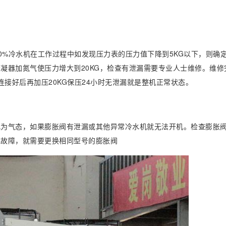
0%冷水机在工作过程中如发现压力表的压力值下降到5KG以下，则确
凝器加氮气使压力增大到20KG，检查有泄漏需要专业人士维修。维修
连接好后再加压20KG保压24小时无泄漏就是整机正常状态。
化为气态，如果膨胀阀有泄漏或其他异常冷水机就无法开机。检查膨胀
他故障，就需要更换相同型号的膨胀阀